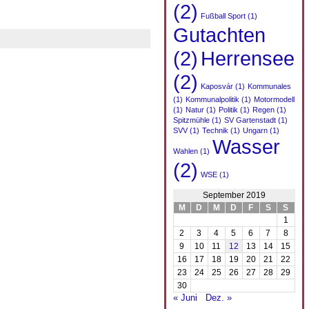
(2)
Fußball Sport
(1)
Gutachten
(2)
Herrensee
(2)
Kaposvár
(1)
Kommunales
(1)
Kommunalpolitik
(1)
Motormodell
(1)
Natur
(1)
Politik
(1)
Regen
(1)
Spitzmühle
(1)
SV Gartenstadt
(1)
SVV
(1)
Technik
(1)
Ungarn
(1)
Wasser
Wahlen
(1)
(2)
WSE
(1)
September 2019
M
D
M
D
F
S
S
1
2
3
4
5
6
7
8
9
10
11
12
13
14
15
16
17
18
19
20
21
22
23
24
25
26
27
28
29
30
« Juni
Dez. »