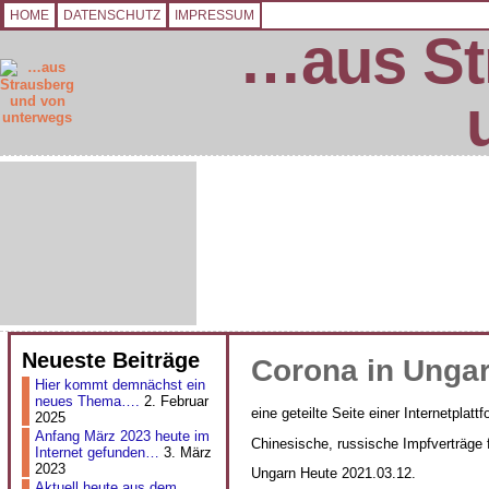
HOME
DATENSCHUTZ
IMPRESSUM
…aus St
Neueste Beiträge
Corona in Unga
Hier kommt demnächst ein
neues Thema….
2. Februar
eine geteilte Seite einer Internetplatt
2025
Anfang März 2023 heute im
Chinesische, russische Impfverträge f
Internet gefunden…
3. März
2023
Ungarn Heute 2021.03.12.
Aktuell heute aus dem