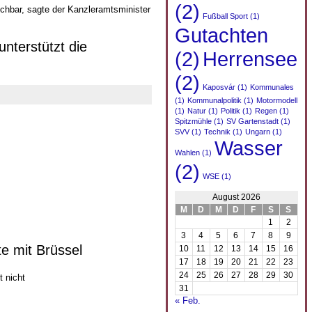
(2)
ichbar, sagte der Kanzleramtsminister
Fußball Sport
(1)
Gutachten
nterstützt die
(2)
Herrensee
(2)
Kaposvár
(1)
Kommunales
(1)
Kommunalpolitik
(1)
Motormodell
(1)
Natur
(1)
Politik
(1)
Regen
(1)
Spitzmühle
(1)
SV Gartenstadt
(1)
SVV
(1)
Technik
(1)
Ungarn
(1)
Wasser
Wahlen
(1)
(2)
WSE
(1)
August 2026
M
D
M
D
F
S
S
1
2
3
4
5
6
7
8
9
e mit Brüssel
10
11
12
13
14
15
16
17
18
19
20
21
22
23
24
25
26
27
28
29
30
 nicht
31
« Feb.