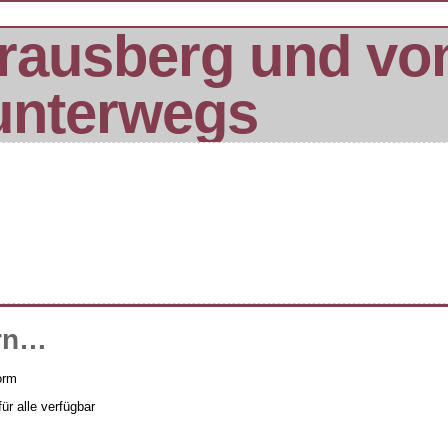
rausberg und vo
unterwegs
rn…
form
ür alle verfügbar