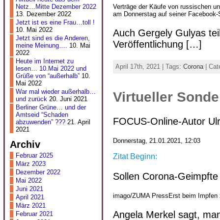
Netz…Mitte Dezember 2022
Verträge der Käufe von russischen un
13. Dezember 2022
am Donnerstag auf seiner Facebook-S
Jetzt ist es eine Frau…toll !
10. Mai 2022
Auch Gergely Gulyas teil
Jetzt sind es die Anderen,
Veröffentlichung […]
meine Meinung….
10. Mai
2022
Heute im Internet zu
April 17th, 2021 | Tags:
Corona
| Cat
lesen… 10.Mai 2022 und
Grüße von “außerhalb”
10.
Mai 2022
War mal wieder außerhalb…
Virtueller Sonde
und zurück
20. Juni 2021
Berliner Grüne… und der
Amtseid “Schaden
FOCUS-Online-Autor Ulr
abzuwenden” ???
21. April
2021
Donnerstag, 21.01.2021, 12:03
Archiv
Februar 2025
Zitat Beginn:
März 2023
Dezember 2022
Sollen Corona-Geimpfte 
Mai 2022
Juni 2021
imago/ZUMA PressErst beim Impfen z
April 2021
März 2021
Angela Merkel sagt, ma
Februar 2021