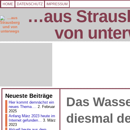
HOME
DATENSCHUTZ
IMPRESSUM
…aus Straus
von unte
Neueste Beiträge
Das Wass
Hier kommt demnächst ein
neues Thema….
2. Februar
2025
diesmal d
Anfang März 2023 heute im
Internet gefunden…
3. März
2023
Aktuell heute aus dem