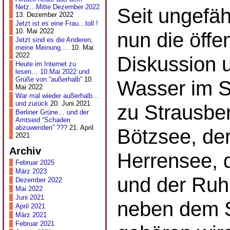
Netz…Mitte Dezember 2022
Seit ungefäh
13. Dezember 2022
Jetzt ist es eine Frau…toll !
10. Mai 2022
nun die öffen
Jetzt sind es die Anderen,
meine Meinung….
10. Mai
2022
Diskussion 
Heute im Internet zu
lesen… 10.Mai 2022 und
Grüße von “außerhalb”
10.
Wasser im S
Mai 2022
War mal wieder außerhalb…
und zurück
20. Juni 2021
zu Strausbe
Berliner Grüne… und der
Amtseid “Schaden
abzuwenden” ???
21. April
Bötzsee, de
2021
Archiv
Herrensee, 
Februar 2025
März 2023
und der Ruh
Dezember 2022
Mai 2022
Juni 2021
neben dem 
April 2021
März 2021
Februar 2021