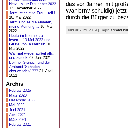
das vor Jahren mit gro
Netz…Mitte Dezember 2022
13. Dezember 2022
Wählern? schuldig) jetz
Jetzt ist es eine Frau…toll !
durch die Bürger zu beza
10. Mai 2022
Jetzt sind es die Anderen,
meine Meinung….
10. Mai
Januar 23rd, 2019 | Tags:
Kommunal
2022
Heute im Internet zu
lesen… 10.Mai 2022 und
Grüße von “außerhalb”
10.
Mai 2022
War mal wieder außerhalb…
und zurück
20. Juni 2021
Berliner Grüne… und der
Amtseid “Schaden
abzuwenden” ???
21. April
2021
Archiv
Februar 2025
März 2023
Dezember 2022
Mai 2022
Juni 2021
April 2021
März 2021
Februar 2021