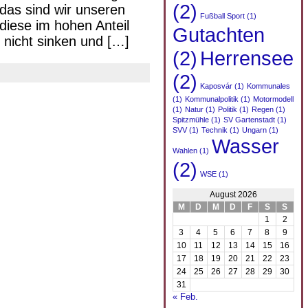
(2)
das sind wir unseren
Fußball Sport
(1)
diese im hohen Anteil
Gutachten
 nicht sinken und […]
(2)
Herrensee
(2)
Kaposvár
(1)
Kommunales
(1)
Kommunalpolitik
(1)
Motormodell
(1)
Natur
(1)
Politik
(1)
Regen
(1)
Spitzmühle
(1)
SV Gartenstadt
(1)
SVV
(1)
Technik
(1)
Ungarn
(1)
Wasser
Wahlen
(1)
(2)
WSE
(1)
August 2026
M
D
M
D
F
S
S
1
2
3
4
5
6
7
8
9
10
11
12
13
14
15
16
17
18
19
20
21
22
23
24
25
26
27
28
29
30
31
« Feb.