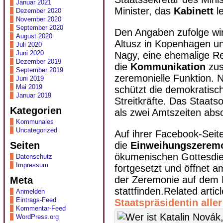
Januar 2021
Minister, das
Kabinett
le
Dezember 2020
November 2020
September 2020
Den Angaben zufolge wi
August 2020
Altusz in Kopenhagen un
Juli 2020
Juni 2020
Nagy, eine ehemalige Rep
Dezember 2019
die
Kommunikation
zus
September 2019
zeremonielle Funktion. 
Juni 2019
Mai 2019
schützt die demokratisc
Januar 2019
Streitkräfte. Das Staats
Kategorien
als zwei Amtszeiten abs
Kommunales
Uncategorized
Auf ihrer Facebook-Seit
Seiten
die
Einweihungszerem
ökumenischen Gottesdien
Datenschutz
Impressum
fortgesetzt und öffnet 
der Zeremonie auf dem K
Meta
stattfinden.Related articl
Anmelden
Eintrags-Feed
Staatspräsidentin aller
Kommentar-Feed
WordPress.org