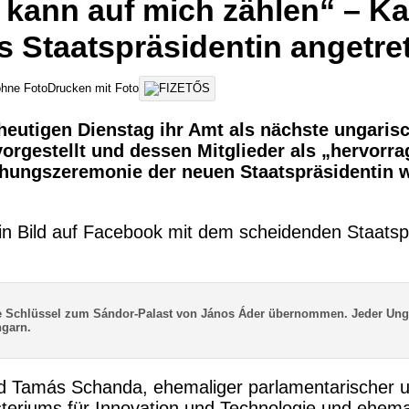
 kann auf mich zählen“ – Ka
ls Staatspräsidentin angetre
hne FotoDrucken mit Foto
heutigen Dienstag ihr Amt als nächste ungaris
b vorgestellt und dessen Mitglieder als „hervor
ihungszeremonie der neuen Staatspräsidentin w
n Bild auf Facebook mit dem scheidenden Staatsp
e Schlüssel zum Sándor-Palast von János Áder übernommen. Jeder Ung
ngarn.
wird Tamás Schanda, ehemaliger parlamentarischer u
teriums für Innovation und Technologie und ehemal