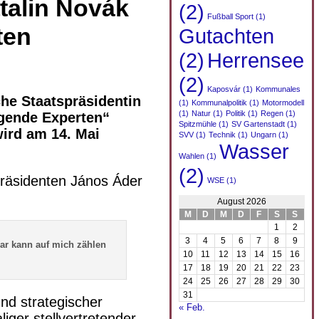
talin Novák
(2)
Fußball Sport
(1)
ten
Gutachten
(2)
Herrensee
(2)
Kaposvár
(1)
Kommunales
che Staatspräsidentin
(1)
Kommunalpolitik
(1)
Motormodell
(1)
Natur
(1)
Politik
(1)
Regen
(1)
ragende Experten“
Spitzmühle
(1)
SV Gartenstadt
(1)
ird am 14. Mai
SVV
(1)
Technik
(1)
Ungarn
(1)
Wasser
Wahlen
(1)
(2)
räsidenten János Áder
WSE
(1)
August 2026
M
D
M
D
F
S
S
1
2
3
4
5
6
7
8
9
ar kann auf mich zählen
10
11
12
13
14
15
16
17
18
19
20
21
22
23
24
25
26
27
28
29
30
31
nd strategischer
« Feb.
iger stellvertretender