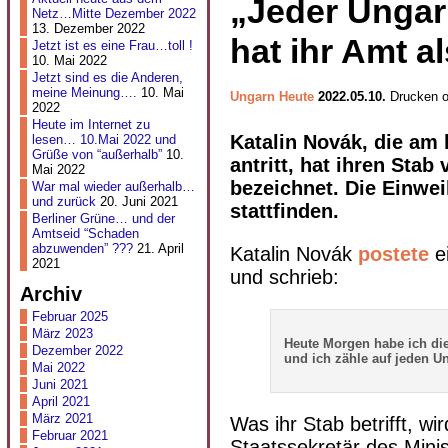
„Jeder Ungar
Netz…Mitte Dezember 2022
13. Dezember 2022
hat ihr Amt a
Jetzt ist es eine Frau…toll !
10. Mai 2022
Jetzt sind es die Anderen,
meine Meinung….
10. Mai
Ungarn Heute
2022.05.10.
Drucken o
2022
Heute im Internet zu
Katalin Novák, die am 
lesen… 10.Mai 2022 und
Grüße von “außerhalb”
10.
antritt, hat ihren Sta
Mai 2022
bezeichnet. Die Einwe
War mal wieder außerhalb…
und zurück
20. Juni 2021
stattfinden.
Berliner Grüne… und der
Amtseid “Schaden
abzuwenden” ???
21. April
Katalin Novák
postete
ei
2021
und schrieb:
Archiv
Februar 2025
März 2023
Heute Morgen habe ich di
Dezember 2022
und ich zähle auf jeden U
Mai 2022
Juni 2021
April 2021
März 2021
Was ihr Stab betrifft, 
Februar 2021
Staatssekretär des Minis