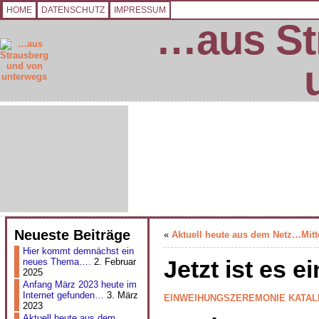
HOME
DATENSCHUTZ
IMPRESSUM
…aus St
Neueste Beiträge
«
Aktuell heute aus dem Netz…Mit
Hier kommt demnächst ein
Jetzt ist es e
neues Thema….
2. Februar
2025
Anfang März 2023 heute im
Internet gefunden…
3. März
EINWEIHUNGSZEREMONIE
KATAL
2023
Aktuell heute aus dem