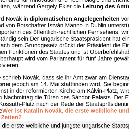
iten, während Gergely Ekler die
Leitung des Amt
rd Novák in
diplomatischen Angelegenheiten
von
d von Botschafter István Manno in Dublin unterstü
orterin des öffentlich-rechtlichen Fernsehens, wir
tändig sein.Der ungarische Staatspräsident hat ei
Nach dem Grundgesetz drückt der Präsident die Ein
hen Funktionen des Staates und ist Oberbefehlsha
oberhaupt wird vom Parlament für fünf Jahre gewäh
olvieren.
e schrieb Novák, dass sie ihr Amt zwar am Dienstag
onie
jedoch am 14. Mai stattfinden wird. Sie begin
st in der reformierten Kirche am Kálvin-Platz, wi
am Nachmittag die Türen des Sándor-Palasts. Der Ei
ossuth-Platz nach der Rede der Staatspräsidenti
e
Wer ist Katalin Novák, die erste weibliche un
 Zeiten?