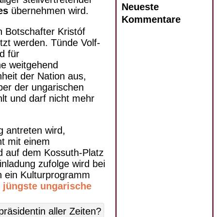
Neueste
es
übernehmen wird.
Kommentare
 Botschafter Kristóf
tzt werden. Tünde Volf-
d für
ne weitgehend
heit der Nation aus,
ber der ungarischen
lt und darf nicht mehr
 antreten wird,
nt mit einem
rd auf dem Kossuth-Platz
nladung zufolge wird bei
n ein Kulturprogramm
d jüngste ungarische