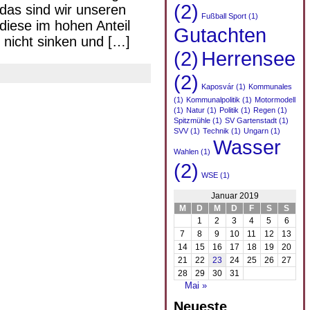
(2)
das sind wir unseren
Fußball Sport
(1)
diese im hohen Anteil
Gutachten
 nicht sinken und […]
(2)
Herrensee
(2)
Kaposvár
(1)
Kommunales
(1)
Kommunalpolitik
(1)
Motormodell
(1)
Natur
(1)
Politik
(1)
Regen
(1)
Spitzmühle
(1)
SV Gartenstadt
(1)
SVV
(1)
Technik
(1)
Ungarn
(1)
Wasser
Wahlen
(1)
(2)
WSE
(1)
Januar 2019
M
D
M
D
F
S
S
1
2
3
4
5
6
7
8
9
10
11
12
13
14
15
16
17
18
19
20
21
22
23
24
25
26
27
28
29
30
31
Mai »
Neueste