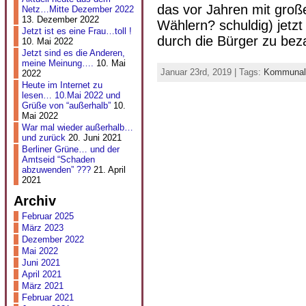
das vor Jahren mit gro
Netz…Mitte Dezember 2022
13. Dezember 2022
Wählern? schuldig) jetz
Jetzt ist es eine Frau…toll !
durch die Bürger zu beza
10. Mai 2022
Jetzt sind es die Anderen,
meine Meinung….
10. Mai
Januar 23rd, 2019 | Tags:
Kommunal
2022
Heute im Internet zu
lesen… 10.Mai 2022 und
Grüße von “außerhalb”
10.
Mai 2022
War mal wieder außerhalb…
und zurück
20. Juni 2021
Berliner Grüne… und der
Amtseid “Schaden
abzuwenden” ???
21. April
2021
Archiv
Februar 2025
März 2023
Dezember 2022
Mai 2022
Juni 2021
April 2021
März 2021
Februar 2021